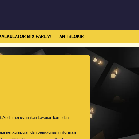
KALKULATOR MIX PARLAY
ANTIBLOKIR
aat Anda menggunakan Layanan kami dan
ui pengumpulan dan penggunaan informasi