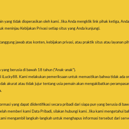
in yang tidak dioperasikan oleh kami. Jika Anda mengklik link pihak ketiga, Anda
 meninjau Kebijakan Privasi setiap situs yang Anda kunjungi.
tanggung jawab atas konten, kebijakan privasi, atau praktik situs atau layanan p
 yang berusia di bawah 18 tahun (“Anak-anak”).
di iLucky88. Kami melakukan pemeriksaan untuk memastikan bahwa tidak ada or
idak akurat atau tidak jujur tentang usia pemain akan mengakibatkan perampas
a.
asi yang dapat diidentifikasi secara pribadi dari siapa pun yang berusia di baw
lah memberi kami Data Pribadi, silakan hubungi kami. Jika kami mengetahui b
a, kami mengambil langkah-langkah untuk menghapus informasi tersebut dari serv