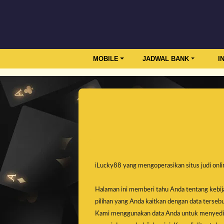
MOBILE
JADWAL BANK
I
iLucky88 yang mengoperasikan situs judi onli
Halaman ini memberi tahu Anda tentang kebi
pilihan yang Anda kaitkan dengan data tersebu
Kami menggunakan data Anda untuk menyedi