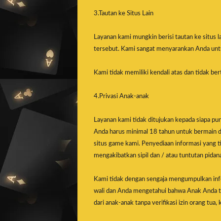
3.Tautan ke Situs Lain
Layanan kami mungkin berisi tautan ke situs la
tersebut. Kami sangat menyarankan Anda untuk
Kami tidak memiliki kendali atas dan tidak ber
4.Privasi Anak-anak
Layanan kami tidak ditujukan kepada siapa pun
Anda harus minimal 18 tahun untuk bermain 
situs game kami. Penyediaan informasi yang t
mengakibatkan sipil dan / atau tuntutan pidan
Kami tidak dengan sengaja mengumpulkan inform
wali dan Anda mengetahui bahwa Anak Anda te
dari anak-anak tanpa verifikasi izin orang tu