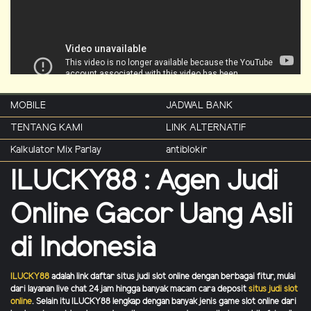
MOBILE
JADWAL BANK
TENTANG KAMI
LINK ALTERNATIF
Kalkulator Mix Parlay
antiblokir
ILUCKY88 : Agen Judi
Online Gacor Uang Asli
di Indonesia
ILUCKY88
adalah link daftar situs judi slot online dengan berbagai fitur, mulai
dari layanan live chat 24 jam hingga banyak macam cara deposit
situs judi slot
online
. Selain itu ILUCKY88 lengkap dengan banyak jenis game slot online dari